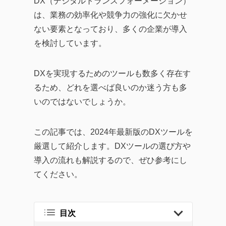
DX（デジタルトランスフォーメーション）
ールの効果的な活用法、
は、業務の効率化や競争力の強化に欠かせ
企業のITガバナンスの強
ない要素となっており、多くの企業が導入
化、業務効率化やDX化を
を検討しています。
成功に導くソリューショ
ンまで、幅広い記事を提
DXを実現するためのツールも数多く存在す
供しています。
るため、どれを選べば良いのか迷う方も多
企業が直面する課題の解
いのではないでしょうか。
決策として効率的なツー
ルの活用方法を探求し、
この記事では、2024年最新版のDXツールを
生産性の向上に繋がる実
厳選して紹介します。DXツールの選び方や
践的な情報をお届けする
導入の流れも解説するので、ぜひ参考にし
ことを目指します。
てください。
目次