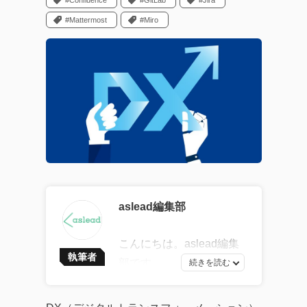
#Confluence
#GitLab
#Jira
#Mattermost
#Miro
aslead編集部
こんにちは。aslead編集
執筆者
部です。
最新ソフトウェア開発の
トレンドから、AI・DXツ