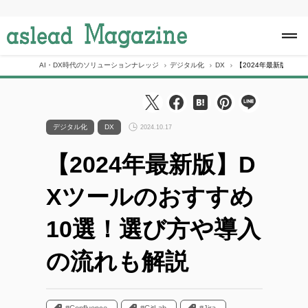
S
k
i
p
t
o
AI・DX時代のソリューションナレッジ
デジタル化
DX
【2024年最新版】D
c
o
n
t
e
デジタル化
DX
2024.10.17
n
t
【2024年最新版】D
Xツールのおすすめ
10選！選び方や導入
の流れも解説