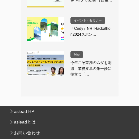
を”Miro”で実現! 【自由…
イベント・セミナー
「Cody」NRI Hackatho
n2024スポン…
Miro
今年こそ業務のムダを削
減！業務変革の第一歩に
役立つ「…
aslead HP
asleadとは
お問い合わせ