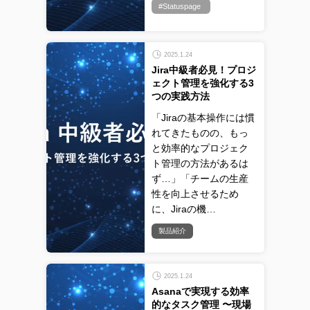
#Statuspage
2025.1.24
Jira中級者必見！プロジ
ェクト管理を強化する3
つの実践方法
「Jiraの基本操作には慣
れてきたものの、もっ
と効率的なプロジェク
ト管理の方法があるは
ず…」「チームの生産
性を向上させるため
に、Jiraの機…
製品紹介
2025.1.24
Asanaで実現する効率
的なタスク管理 〜現場