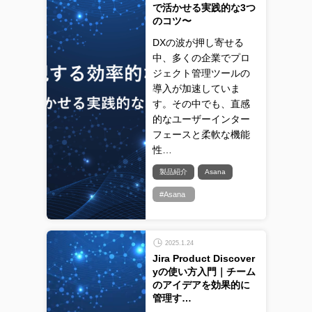
で活かせる実践的な3つ
のコツ〜
DXの波が押し寄せる
中、多くの企業でプロ
ジェクト管理ツールの
導入が加速していま
す。その中でも、直感
的なユーザーインター
フェースと柔軟な機能
性…
製品紹介
Asana
#Asana
2025.1.24
Jira Product Discover
yの使い方入門｜チーム
のアイデアを効果的に
管理す…