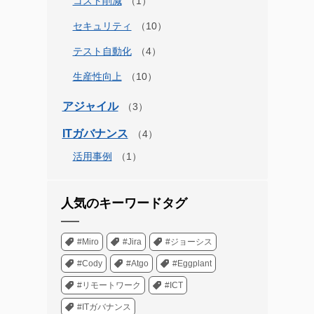
コスト削減
セキュリティ
テスト自動化
生産性向上
アジャイル
ITガバナンス
活用事例
人気のキーワードタグ
#Miro
#Jira
#ジョーシス
#Cody
#Atgo
#Eggplant
#リモートワーク
#ICT
#ITガバナンス