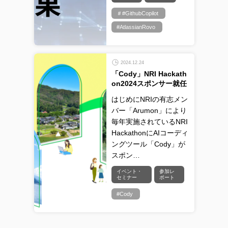
＃#GithubCopilot
#AtlassianRovo
2024.12.24
「Cody」NRI Hackath
on2024スポンサー就任
はじめにNRIの有志メン
バー「Arumon」により
毎年実施されているNRI
HackathonにAIコーディ
ングツール「Cody」が
スポン…
イベント・
参加レ
セミナー
ポート
#Cody