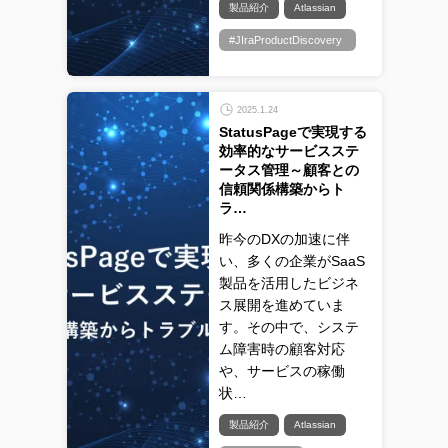
製品紹介
Atlassian
#JIraProductDiscovery
2025.1.24
StatusPageで実現する
効率的なサービスステ
ータス管理～顧客との
信頼関係構築からト
ラ…
昨今のDXの加速に伴
い、多くの企業がSaaS
製品を活用したビジネ
ス展開を進めていま
す。その中で、システ
ム障害時の顧客対応
や、サービスの稼働
状…
製品紹介
Atlassian