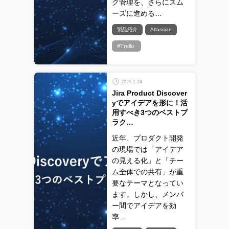
ク管理を、さらにスム
ーズに進める…
製品紹介
Atlassian
#Trello
2025.1.24
Jira Product Discover
yでアイデアを形に！活
用すべき3つのベストプ
ラク…
近年、プロダクト開発
の現場では「アイデア
の見える化」と「チー
ム全体での共有」が重
要なテーマとなってい
ます。しかし、メンバ
ー間でアイデアを効
率…