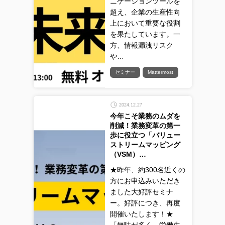
ニケーションツールを
超え、企業の生産性向
上において重要な役割
を果たしています。一
方、情報漏洩リスク
や…
セミナー
Mattermost
2024.12.27
今年こそ業務のムダを
削減！業務変革の第一
歩に役立つ「バリュー
ストリームマッピング
（VSM）…
★昨年、約300名近くの
方にお申込みいただき
ました大好評セミナ
ー。好評につき、再度
開催いたします！★