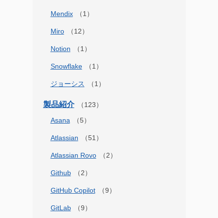
Mendix
Miro
Notion
Snowflake
ジョーシス
製品紹介
Asana
Atlassian
Atlassian Rovo
Github
GitHub Copilot
GitLab