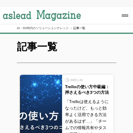
S
k
i
p
t
o
AI・DX時代のソリューションナレッジ
記事一覧
c
o
記事一覧
n
t
e
n
t
2025.1.24
Trelloの使い方中級編：
押さえるべき3つの方法
「Trelloは使えるように
なったけど、もっと効
率よく活用できる方法
があるはず…」「チー
ムでの情報共有やタス