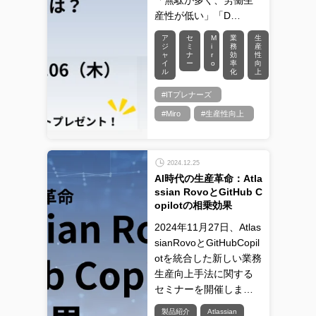
「無駄が多く、労働生
産性が低い」「D…
ア
セ
M
業
生
ジ
ミ
i
務
産
ャ
ナ
r
効
性
イ
ー
o
率
向
ル
化
上
#ITプレナーズ
#Miro
#生産性向上
2024.12.25
AI時代の生産革命：Atla
ssian RovoとGitHub C
opilotの相乗効果
2024年11月27日、Atlas
sianRovoとGitHubCopil
otを統合した新しい業務
生産向上手法に関する
セミナーを開催しま…
製品紹介
Atlassian