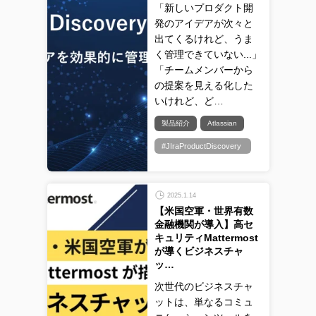
「新しいプロダクト開
発のアイデアが次々と
出てくるけれど、うま
く管理できていない...」
「チームメンバーから
の提案を見える化した
いけれど、ど…
製品紹介
Atlassian
#JIraProductDiscovery
2025.1.14
【米国空軍・世界有数
金融機関が導入】高セ
キュリティMattermost
が導くビジネスチャ
ッ…
次世代のビジネスチャ
ットは、単なるコミュ