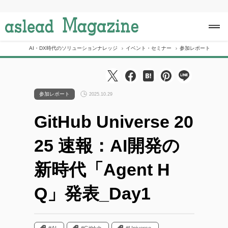
S
k
i
p
t
o
AI・DX時代のソリューションナレッジ
イベント・セミナー
参加レポート
Gi
c
o
n
t
e
参加レポート
2025.10.29
n
t
GitHub Universe 20
25 速報：AI開発の
新時代「Agent H
Q」発表_Day1