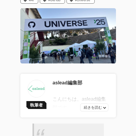
#AI
#GitHub
#Universe
aslead編集部
こんにちは。aslead編集
執筆者
部です。
最新ソフトウェア開発の
トレンドから、AI・DXツ
ールの効果的な活用法、