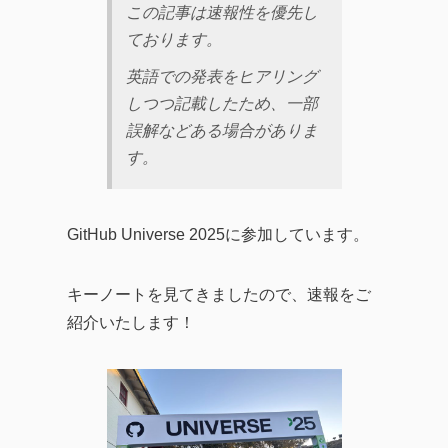
この記事は速報性を優先し
企業のITガバナンスの強
ております。
化、業務効率化やDX化を
成功に導くソリューショ
英語での発表をヒアリング
ンまで、幅広い記事を提
しつつ記載したため、一部
誤解などある場合がありま
供しています。
す。
企業が直面する課題の解
決策として効率的なツー
ルの活用方法を探求し、
GitHub Universe 2025に参加しています。
生産性の向上に繋がる実
践的な情報をお届けする
キーノートを見てきましたので、速報をご
ことを目指します。
紹介いたします！