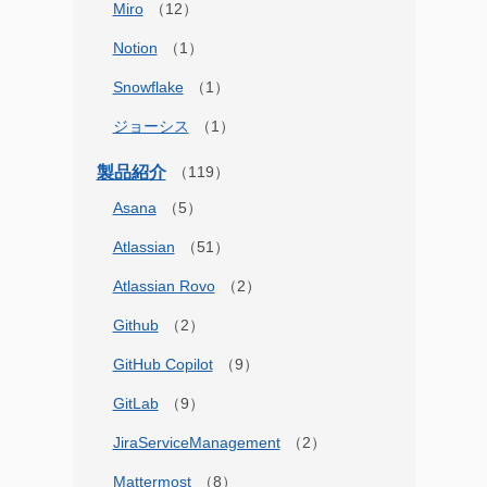
Miro
Notion
Snowflake
ジョーシス
製品紹介
Asana
Atlassian
Atlassian Rovo
Github
GitHub Copilot
GitLab
JiraServiceManagement
Mattermost