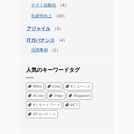
テスト自動化
生産性向上
アジャイル
ITガバナンス
活用事例
人気のキーワードタグ
#Miro
#Jira
#ジョーシス
#Cody
#Atgo
#Eggplant
#リモートワーク
#ICT
#ITガバナンス