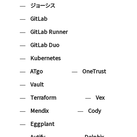
ジョーシス
GitLab
GitLab Runner
GitLab Duo
Kubernetes
ATgo
OneTrust
Vault
Terraform
Vex
Mendix
Cody
Eggplant
Autify
Delphix