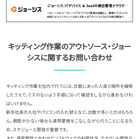
ジョーシス：ITデバイス & SaaSの統合管理クラウド｜
aslead 野村総合研究所（NRI）
ジョーシスはコーポレートITのアナログ業務を自動化し、業務やITのコスト
削減とセキュリティレベル向上を支えるITデバイスとSaaSの統合管理クラウ
ド​です
キッティング作業のアウトソース・ジョー
シスに関するお問い合わせ
キッティング作業を社内で行うには、台数にあった人員と場所を確保
したうえで、ミスのないよう手順に沿って確認をしながら進めなけれ
ばいけません。
新卒社員の入社やパソコンの入れ替えなど、台数が多いときはもちろ
ん、頻度が少ない場合も通常業務をこなしながら行うことになるた
め、スケジュール管理が重要です。
また、資産管理と合わせてソフトウェアの利用状況、アカウント管理な