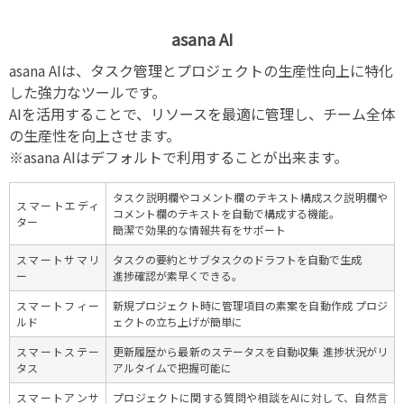
asana AI
asana AIは、タスク管理とプロジェクトの生産性向上に特化
した強力なツールです。
AIを活用することで、リソースを最適に管理し、チーム全体
の生産性を向上させます。
※asana AIはデフォルトで利用することが出来ます。
タスク説明欄やコメント欄のテキスト構成スク説明欄や
スマートエディ
コメント欄のテキストを自動で構成する機能。
ター
簡潔で効果的な情報共有をサポート
スマートサマリ
タスクの要約とサブタスクのドラフトを自動で生成
ー
進捗確認が素早くできる。
スマートフィー
新規プロジェクト時に管理項目の素案を自動作成 プロジ
ルド
ェクトの立ち上げが簡単に
スマートステー
更新履歴から最新のステータスを自動収集 進捗状況がリ
タス
アルタイムで把握可能に
スマートアンサ
プロジェクトに関する質問や相談をAIに対して、自然言