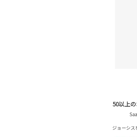
50以上
S
ジョーシス