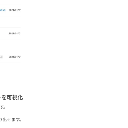
トを可視化
す。
り出せます。