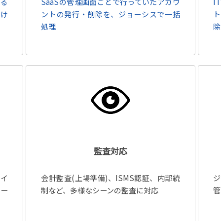
いる
SaaSの管理画面ごとで行っていたアカウ
I
付け
ントの発行・削除を、ジョーシスで一括
ト
処理
除
監査対応
マイ
会計監査(上場準備)、ISMS認証、内部統
ジ
ポー
制など、多様なシーンの監査に対応
管