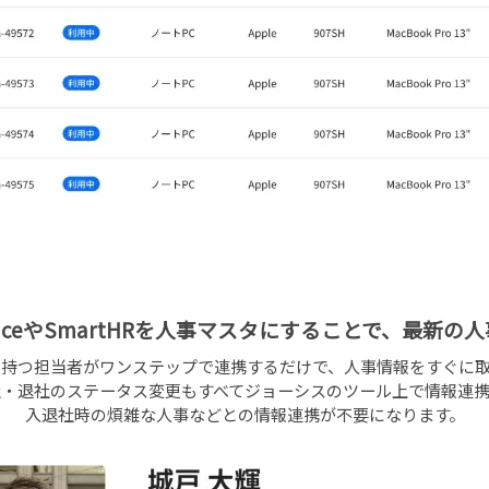
rkspaceやSmartHRを人事マスタにすることで、最新
を持つ担当者がワンステップで連携するだけで、人事情報をすぐに取
・退社のステータス変更もすべてジョーシスのツール上で情報連
入退社時の煩雑な人事などとの情報連携が不要になります。