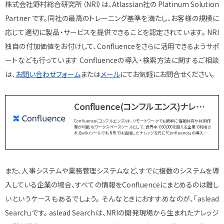
株式会社野村総合研究所（NRI）は、Atlassian社の Platinum Solution
Partner です。同社の最高のトレーニング基準を満たし、お客様の規模に
応じて適切に製品・サービスを提供できることを認定されています。 NRI
独自の付加価値をお付けして、Confluenceをさらに活用できるようサポ
ートなども行っています Confluenceの導入・検索方法に関するご相談
は、
お問い合わせフォーム
または
メール
にてお気軽にお問合せください。
Confluence(コンフルエンス)ナレッジ
共有&共同作業ワークスペース｜
Confluence（コンフルエンス）は、リモートワークでも簡単に情報共有や共同作
業が可能なワークスペースツールとして、世界中で60,000を超える企業で利用さ
aslead 野村総合研究所（NRI）
れるwikiツールです。NRIでは活用したナレッジを元に「Confluence」の導入から
運用までをトータルサポート
また、人事システムや業務管理システムなど、すでに複数のシステムを導
入している企業の場合、すべての情報をConfluenceにまとめるのは難し
いというケースもあるでしょう。 そんなときにおすすめなのが、「aslead
Search」です。 aslead Searchは、NRIの開発現場から生まれたナレッジ