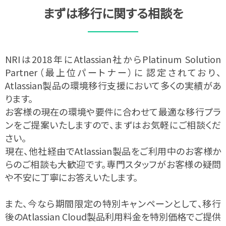
まずは​移行に​関する​相談を​
NRIは2018年にAtlassian社から
Platinum Solution
Partner
（最上位パートナー）に​認定されており、
Atlassian製品の環境移行支援において多くの実績
があ
ります。
お客様の​現在の​環境や​要件に​合わせて​最適な​移行プラ
ンを​ご提案いたしますので、​まずは​お気軽に​ご相談くだ
さい。​
現在、他社経由でAtlassian製品をご利用中のお客様か
らのご相談も大歓迎です。
​専門スタッフが​お客様の​疑問
や​不安に​丁寧に​お答え​いたします。​
また、
今なら​期間限定の​特別キャンペーン
として、
移行
後のAtlassian Cloud製品利用料金を特別価格でご提供