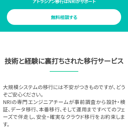
アトラシアン移行はNRIがサポート
無料相談する
技術と​経験に​裏打ちされた​移行サービス​
大規模システムの​移行には​不安が​つきものですが、
​どう
ぞご安心ください。
NRIの専門エンジニアチームが事前調査から設計・検
証、データ移行、本番移行、そして運用まで
​すべての​フェ
ーズで​伴走し、​安全・​確実な​クラウド移行を​お約束
しま
す。