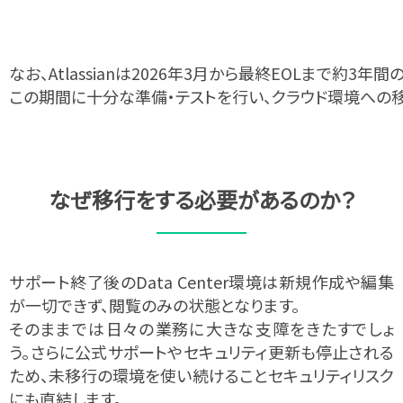
なお、Atlassianは
2026年3月から最終EOLまで約3年
この​期間に​十分な​準備・テストを​行い、​クラウド環境への​
なぜ移行を​する​必要が​あるのか？​
サポート終了後のData Center環境は新規作成や編集
が一切できず、閲覧のみの状態となります。
そのままでは​日々の​業務に​大きな​支障を​きたすでしょ
う。​さらに​公式サポートや​セキュリティ更新も​停止される​
ため、
​未移行の​環境を​使い続ける​ことセキュリティリスク
にも​直結します。