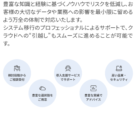
豊富な​知識と​経験に​基づく​ノウハウで​リスクを​低減し、​お
客様の​大切な​データや​業務への​影響を​最小限に​留める
よう万全の​体制で​対応いたします。
システム移行の​プロフェッショナルに​よる​サポートで、​ク
ラウドへの​“引越し”も​スムーズに​進める​ことが​可能で
す。