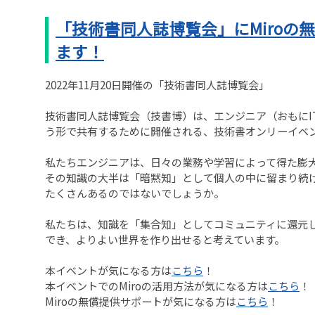
「技術書同人誌博覧会」にMiroの
ます！
2022年11月20日開催の「技術書同人誌博覧会」
技術書同人誌博覧会（技書博）は、エンジニア（おもにI
う形で共有するために開催される、技術書オンリーイベ
私たちエンジニアは、日々の業務や学習によって得た膨
その知識の大半は「暗黙知」として個人の中に留まり続
たくさんあるのではないでしょうか。
私たちは、知識を「集合知」としてコミュニティに還元
でき、よりよい世界を作り出せると考えています。
本イベントが気になる方は
こちら
！
本イベントでのMiroの活用方法が気になる方は
こちら
！
Miroの無償提供サポートが気になる方は
こちら
！