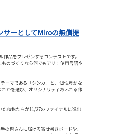
スポンサーとしてMiroの無償提
ジナル作品をプレゼンするコンテストです。
たものづくりなら何でもアリ！使用言語や
、公式テーマである「シンカ」と、 個性豊かな
づれかを選び、オリジナリティあふれる作
抜いた精鋭たちが11/27のファイナルに進出
選手の皆さんに届ける寄せ書きボードや、