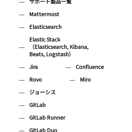
サポート製品一覧
Mattermost
Elasticsearch
Elastic Stack
（Elasticsearch, Kibana,
Beats, Logstash）
Jira
Confluence
Rovo
Miro
ジョーシス
GitLab
GitLab Runner
GitLab Duo