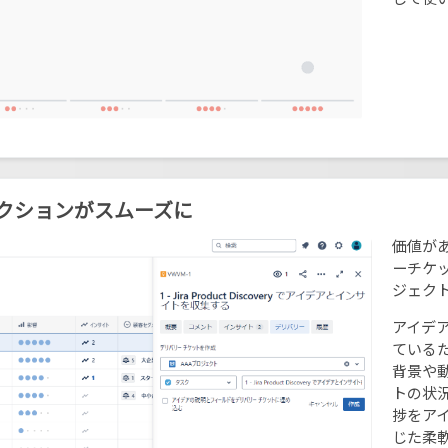
らアクションがスムーズに
価値が
ーチケッ
ジェク
アイデ
ている
背景や
トの状
捗をア
じた柔