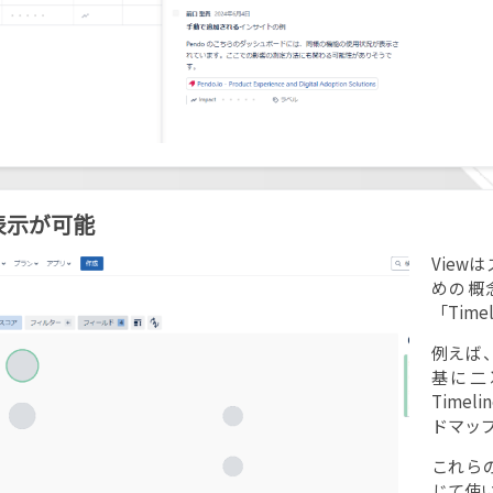
w表示が可能
Vie
めの概念
「Tim
例えば、
基に二
Time
ドマッ
これら
じて使