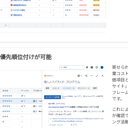
な優先順位付けが可能
寄せら
業コス
価項目
サイト
フレー
です。
これに
か確認
ング活