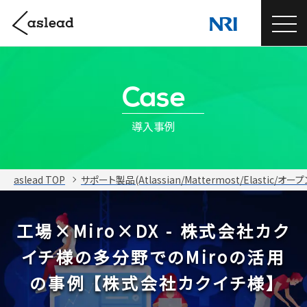
Case
導入事例
aslead TOP
サポート製品(Atlassian/Mattermost/Elastic/オ
工場×Miro×DX - 株式会社カク
イチ様の多分野でのMiroの活用
の事例
【株式会社カクイチ様】