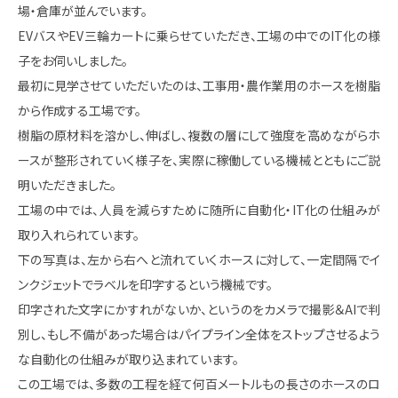
場・倉庫が並んでいます。
EVバスやEV三輪カートに乗らせていただき、工場の中でのIT化の様
子をお伺いしました。
最初に見学させていただいたのは、工事用・農作業用のホースを樹脂
から作成する工場です。
樹脂の原材料を溶かし、伸ばし、複数の層にして強度を高めながらホ
ースが整形されていく様子を、実際に稼働している機械とともにご説
明いただきました。
工場の中では、人員を減らすために随所に自動化・IT化の仕組みが
取り入れられています。
下の写真は、左から右へと流れていくホースに対して、一定間隔でイ
ンクジェットでラベルを印字するという機械です。
印字された文字にかすれがないか、というのをカメラで撮影＆AIで判
別し、もし不備があった場合はパイプライン全体をストップさせるよう
な自動化の仕組みが取り込まれています。
この工場では、多数の工程を経て何百メートルもの長さのホースのロ